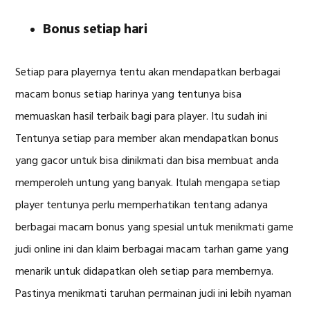
Bonus setiap hari
Setiap para playernya tentu akan mendapatkan berbagai
macam bonus setiap harinya yang tentunya bisa
memuaskan hasil terbaik bagi para player. Itu sudah ini
Tentunya setiap para member akan mendapatkan bonus
yang gacor untuk bisa dinikmati dan bisa membuat anda
memperoleh untung yang banyak. Itulah mengapa setiap
player tentunya perlu memperhatikan tentang adanya
berbagai macam bonus yang spesial untuk menikmati game
judi online ini dan klaim berbagai macam tarhan game yang
menarik untuk didapatkan oleh setiap para membernya.
Pastinya menikmati taruhan permainan judi ini lebih nyaman