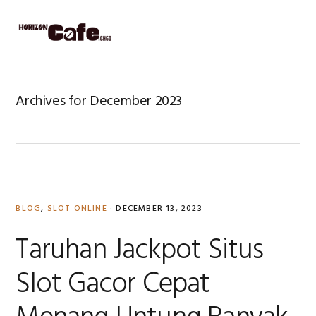
Skip
Skip
Skip
to
to
to
MENU
primary
main
primary
navigation
content
sidebar
Archives for December 2023
BLOG
,
SLOT ONLINE
·
DECEMBER 13, 2023
Taruhan Jackpot Situs
Slot Gacor Cepat