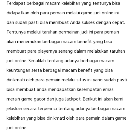
Terdapat berbagai macam kelebihan yang tentunya bisa
didapatkan oleh para pemain melalui game judi online ini
dan sudah pasti bisa membuat Anda sukses dengan cepat.
Tentunya melalui taruhan permainan judi ini para pemain
akan menemukan berbagai macam benefit yang bisa
membuat para playernya senang dalam melakukan taruhan
judi online. Simaklah tentang adanya berbagai macam
keuntungan serta berbagai macam benefit yang bisa
dinikmati oleh para pemain melalui situs ini yang sudah pasti
bisa membuat anda mendapatkan kesempatan emas
meraih game gacor dan juga Jackpot. Berikut ini akan kami
jelaskan secara terperinci tentang adanya berbagai macam
kelebihan yang bisa dinikmati oleh para pemain dalam game
judi online.