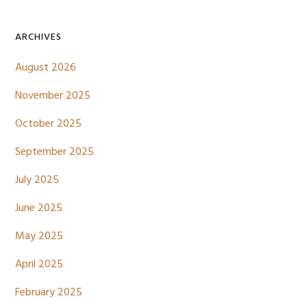
ARCHIVES
August 2026
November 2025
October 2025
September 2025
July 2025
June 2025
May 2025
April 2025
February 2025