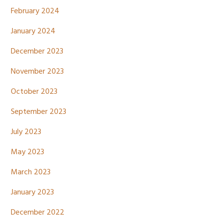
February 2024
January 2024
December 2023
November 2023
October 2023
September 2023
July 2023
May 2023
March 2023
January 2023
December 2022