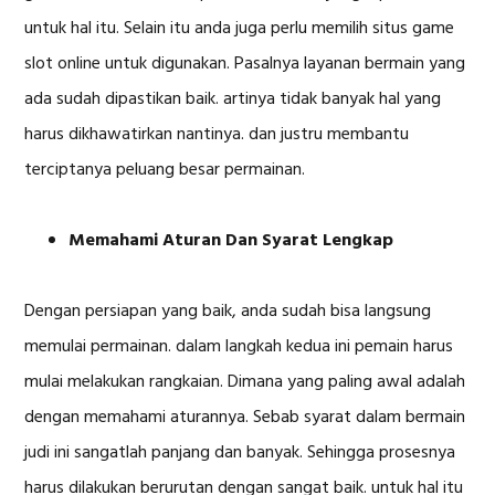
untuk hal itu. Selain itu anda juga perlu memilih situs game
slot online untuk digunakan. Pasalnya layanan bermain yang
ada sudah dipastikan baik. artinya tidak banyak hal yang
harus dikhawatirkan nantinya. dan justru membantu
terciptanya peluang besar permainan.
Memahami Aturan Dan Syarat Lengkap
Dengan persiapan yang baik, anda sudah bisa langsung
memulai permainan. dalam langkah kedua ini pemain harus
mulai melakukan rangkaian. Dimana yang paling awal adalah
dengan memahami aturannya. Sebab syarat dalam bermain
judi ini sangatlah panjang dan banyak. Sehingga prosesnya
harus dilakukan berurutan dengan sangat baik. untuk hal itu