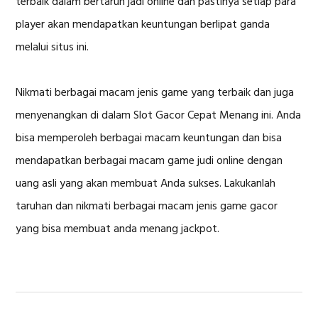
terbaik dalam bertaruh jadi online dan pastinya setiap para
player akan mendapatkan keuntungan berlipat ganda
melalui situs ini.
Nikmati berbagai macam jenis game yang terbaik dan juga
menyenangkan di dalam Slot Gacor Cepat Menang ini. Anda
bisa memperoleh berbagai macam keuntungan dan bisa
mendapatkan berbagai macam game judi online dengan
uang asli yang akan membuat Anda sukses. Lakukanlah
taruhan dan nikmati berbagai macam jenis game gacor
yang bisa membuat anda menang jackpot.