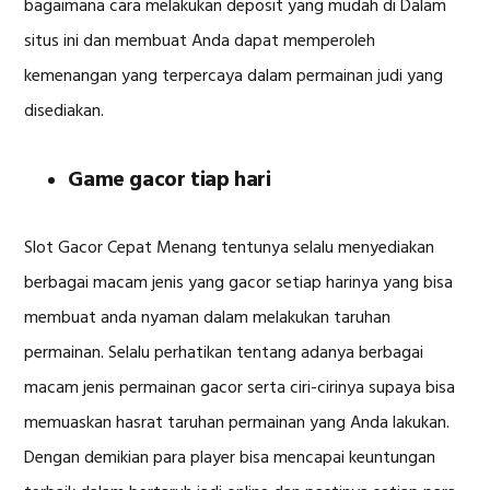
bagaimana cara melakukan deposit yang mudah di Dalam
situs ini dan membuat Anda dapat memperoleh
kemenangan yang terpercaya dalam permainan judi yang
disediakan.
Game gacor tiap hari
Slot Gacor Cepat Menang tentunya selalu menyediakan
berbagai macam jenis yang gacor setiap harinya yang bisa
membuat anda nyaman dalam melakukan taruhan
permainan. Selalu perhatikan tentang adanya berbagai
macam jenis permainan gacor serta ciri-cirinya supaya bisa
memuaskan hasrat taruhan permainan yang Anda lakukan.
Dengan demikian para player bisa mencapai keuntungan