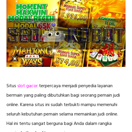
Situs
slot gacor
terpercaya menjadi penyedia layanan
bermain yang paling dibutuhkan bagi seorang pemain judi
online. Karena situs ini sudah terbukti mampu memenuhi
seluruh kebutuhan pemain selama memainkan judi online.
Hal ini tentu sangat berguna bagi Anda dalam rangka