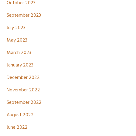
October 2023
September 2023
July 2023
May 2023
March 2023
January 2023
December 2022
November 2022
September 2022
August 2022
June 2022