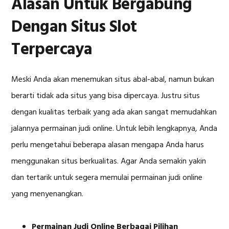
Alasan Untuk Bergabung
Dengan Situs Slot
Terpercaya
Meski Anda akan menemukan situs abal-abal, namun bukan
berarti tidak ada situs yang bisa dipercaya. Justru situs
dengan kualitas terbaik yang ada akan sangat memudahkan
jalannya permainan judi online. Untuk lebih lengkapnya, Anda
perlu mengetahui beberapa alasan mengapa Anda harus
menggunakan situs berkualitas. Agar Anda semakin yakin
dan tertarik untuk segera memulai permainan judi online
yang menyenangkan.
Permainan Judi Online Berbagai Pilihan