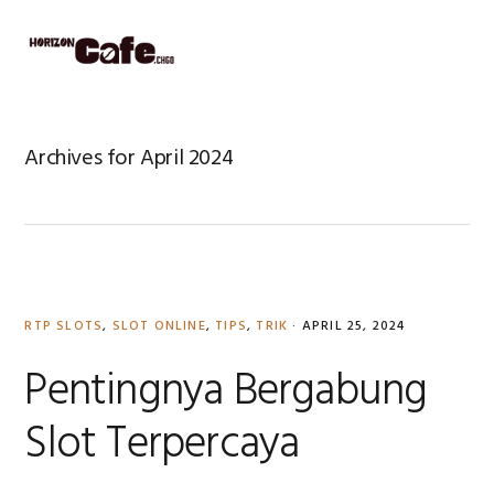
Skip
Skip
Skip
to
to
to
MENU
primary
main
primary
navigation
content
sidebar
Archives for April 2024
RTP SLOTS
,
SLOT ONLINE
,
TIPS
,
TRIK
·
APRIL 25, 2024
Pentingnya Bergabung
Slot Terpercaya