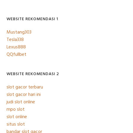
Sidebar
website
WEBSITE REKOMENDASI 1
Mustang303
Tesla338
Lexus888
QQfullbet
WEBSITE REKOMENDASI 2
slot gacor terbaru
slot gacor hari ini
judi slot online
mpo slot
slot online
situs slot
bandar slot gacor