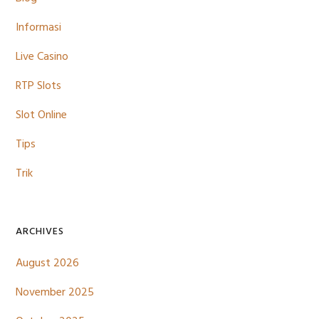
Informasi
Live Casino
RTP Slots
Slot Online
Tips
Trik
ARCHIVES
August 2026
November 2025