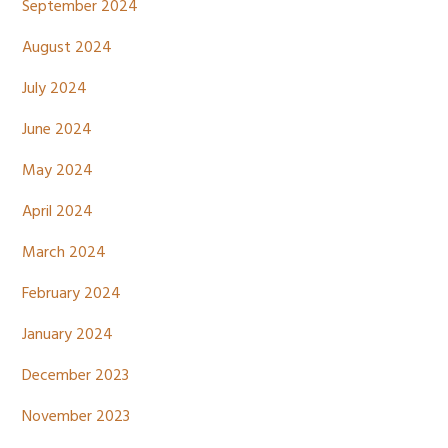
September 2024
August 2024
July 2024
June 2024
May 2024
April 2024
March 2024
February 2024
January 2024
December 2023
November 2023