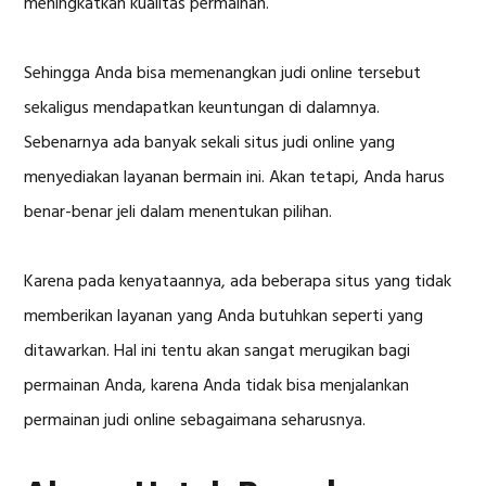
meningkatkan kualitas permainan.
Sehingga Anda bisa memenangkan judi online tersebut
sekaligus mendapatkan keuntungan di dalamnya.
Sebenarnya ada banyak sekali situs judi online yang
menyediakan layanan bermain ini. Akan tetapi, Anda harus
benar-benar jeli dalam menentukan pilihan.
Karena pada kenyataannya, ada beberapa situs yang tidak
memberikan layanan yang Anda butuhkan seperti yang
ditawarkan. Hal ini tentu akan sangat merugikan bagi
permainan Anda, karena Anda tidak bisa menjalankan
permainan judi online sebagaimana seharusnya.