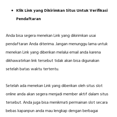
Klik Link yang Dikirimkan Situs Untuk Verifikasi
Pendaftaran
Anda bisa segera menekan Link yang dikirimkan usai
pendaftaran Anda diterima. Jangan menunggu lama untuk
menekan Link yang diberikan melalui email anda karena
dikhawatirkan link tersebut tidak akan bisa digunakan
setelah batas waktu tertentu.
Setelah ada menekan Link yang diberikan oleh situs slot
online anda akan segera menjadi member aktif dalam situs
tersebut. Anda juga bisa menikmati permainan slot secara
bebas kapanpun anda mau lengkap dengan berbagai