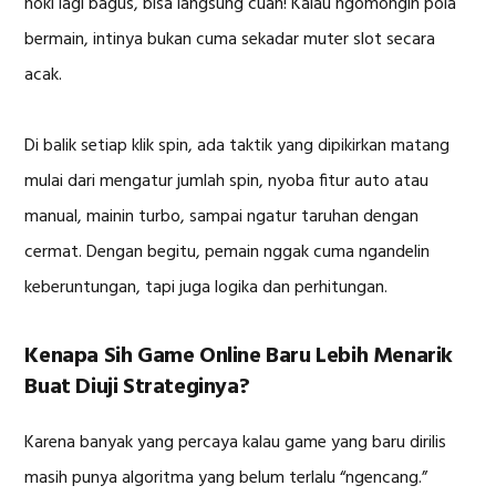
hoki lagi bagus, bisa langsung cuan!
Kalau ngomongin pola
bermain, intinya bukan cuma sekadar muter slot secara
acak.
Di balik setiap klik spin, ada taktik yang dipikirkan matang
mulai dari mengatur jumlah spin, nyoba fitur auto atau
manual, mainin turbo, sampai ngatur taruhan dengan
cermat. Dengan begitu, pemain nggak cuma ngandelin
keberuntungan, tapi juga logika dan perhitungan.
Kenapa Sih Game Online Baru Lebih Menarik
Buat Diuji Strateginya?
Karena banyak yang percaya kalau game yang baru dirilis
masih punya algoritma yang belum terlalu “ngencang.”