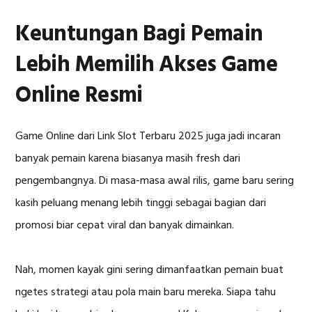
Keuntungan Bagi Pemain
Lebih Memilih Akses Game
Online Resmi
Game Online dari Link Slot Terbaru 2025 juga jadi incaran
banyak pemain karena biasanya masih fresh dari
pengembangnya. Di masa-masa awal rilis, game baru sering
kasih peluang menang lebih tinggi sebagai bagian dari
promosi biar cepat viral dan banyak dimainkan.
Nah, momen kayak gini sering dimanfaatkan pemain buat
ngetes strategi atau pola main baru mereka. Siapa tahu