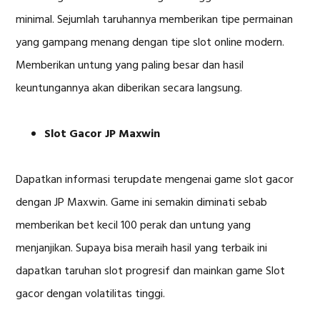
minimal. Sejumlah taruhannya memberikan tipe permainan
yang gampang menang dengan tipe slot online modern.
Memberikan untung yang paling besar dan hasil
keuntungannya akan diberikan secara langsung.
Slot Gacor JP Maxwin
Dapatkan informasi terupdate mengenai game slot gacor
dengan JP Maxwin. Game ini semakin diminati sebab
memberikan bet kecil 100 perak dan untung yang
menjanjikan. Supaya bisa meraih hasil yang terbaik ini
dapatkan taruhan slot progresif dan mainkan game Slot
gacor dengan volatilitas tinggi.