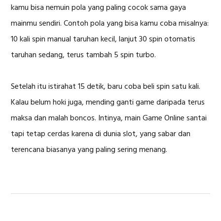
kamu bisa nemuin pola yang paling cocok sama gaya
mainmu sendiri.
Contoh pola yang bisa kamu coba misalnya:
10 kali spin manual taruhan kecil, lanjut 30 spin otomatis
taruhan sedang, terus tambah 5 spin turbo.
Setelah itu istirahat 15 detik, baru coba beli spin satu kali.
Kalau belum hoki juga, mending ganti game daripada terus
maksa dan malah boncos.
Intinya, main Game Online santai
tapi tetap cerdas karena di dunia slot, yang sabar dan
terencana biasanya yang paling sering menang.