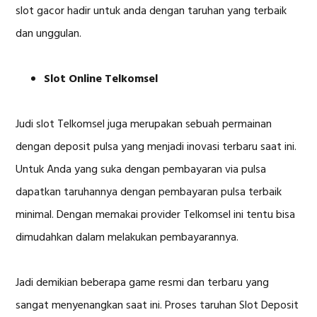
slot gacor hadir untuk anda dengan taruhan yang terbaik
dan unggulan.
Slot Online Telkomsel
Judi slot Telkomsel juga merupakan sebuah permainan
dengan deposit pulsa yang menjadi inovasi terbaru saat ini.
Untuk Anda yang suka dengan pembayaran via pulsa
dapatkan taruhannya dengan pembayaran pulsa terbaik
minimal. Dengan memakai provider Telkomsel ini tentu bisa
dimudahkan dalam melakukan pembayarannya.
Jadi demikian beberapa game resmi dan terbaru yang
sangat menyenangkan saat ini. Proses taruhan Slot Deposit