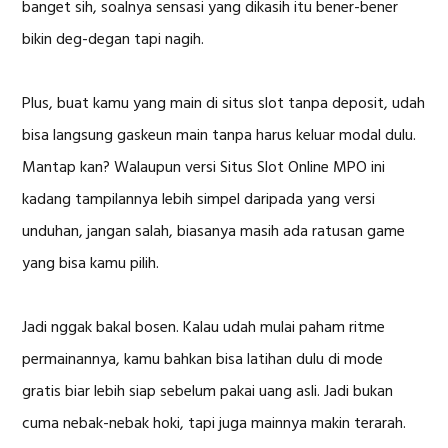
banget sih, soalnya sensasi yang dikasih itu bener-bener
bikin deg-degan tapi nagih.
Plus, buat kamu yang main di situs slot tanpa deposit, udah
bisa langsung gaskeun main tanpa harus keluar modal dulu.
Mantap kan?
Walaupun versi Situs Slot Online MPO ini
kadang tampilannya lebih simpel daripada yang versi
unduhan, jangan salah, biasanya masih ada ratusan game
yang bisa kamu pilih.
Jadi nggak bakal bosen. Kalau udah mulai paham ritme
permainannya, kamu bahkan bisa latihan dulu di mode
gratis biar lebih siap sebelum pakai uang asli. Jadi bukan
cuma nebak-nebak hoki, tapi juga mainnya makin terarah.