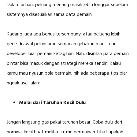
Dalam artian, peluang menang masih lebih longgar sebelum
sistemnya disesuaikan sama data pemain.
Kadang juga ada bonus tersembunyi atau peluang lebih
gede di awal peluncuran semacam jebakan manis dari
developer biar pemain ketagihan. Nah, disinilah para pemain
pintar bisa masuk dengan strategi mereka sendiri. Kalau
kamu mau nyusun pola bermain, nih ada beberapa tips biar
nggak asal jalan:
Mulai dari Taruhan Kecil Dulu
Jangan langsung gas pakai taruhan besar. Coba dulu dari
nominal kecil buat melihat ritme permainan. Lihat apakah