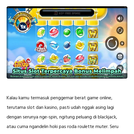
Kalau kamu termasuk penggemar berat game online,
terutama slot dan kasino, pasti udah nggak asing lagi
dengan serunya nge-spin, ngitung peluang di blackjack,
atau cuma ngandelin hoki pas roda roulette muter. Seru