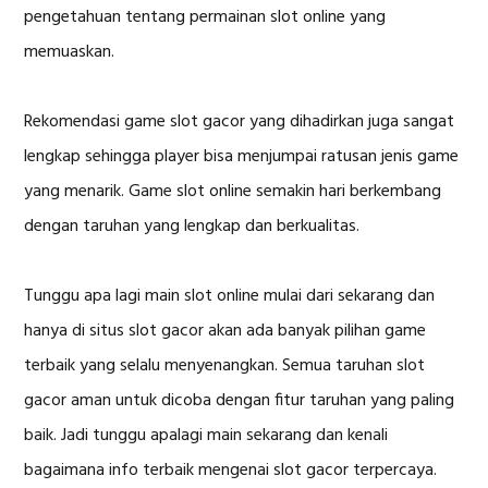
pengetahuan tentang permainan slot online yang
memuaskan.
Rekomendasi game slot gacor yang dihadirkan juga sangat
lengkap sehingga player bisa menjumpai ratusan jenis game
yang menarik. Game slot online semakin hari berkembang
dengan taruhan yang lengkap dan berkualitas.
Tunggu apa lagi main slot online mulai dari sekarang dan
hanya di situs slot gacor akan ada banyak pilihan game
terbaik yang selalu menyenangkan. Semua taruhan slot
gacor aman untuk dicoba dengan fitur taruhan yang paling
baik. Jadi tunggu apalagi main sekarang dan kenali
bagaimana info terbaik mengenai slot gacor terpercaya.