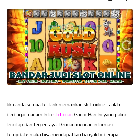
Jika anda semua tertarik memainkan slot online carilah
berbagai macam Info
slot cuan
Gacor Hari Ini yang paling
lengkap dan terpercaya. Dengan mencari informasi
terupdate maka bisa mendapatkan banyak beberapa