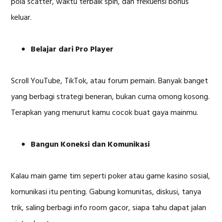
pola scatter, waktu terbaik spin, dan frekuensi bonus
keluar.
Belajar dari Pro Player
Scroll YouTube, TikTok, atau forum pemain. Banyak banget
yang berbagi strategi beneran, bukan cuma omong kosong.
Terapkan yang menurut kamu cocok buat gaya mainmu.
Bangun Koneksi dan Komunikasi
Kalau main game tim seperti poker atau game kasino sosial,
komunikasi itu penting. Gabung komunitas, diskusi, tanya
trik, saling berbagi info room gacor, siapa tahu dapat jalan