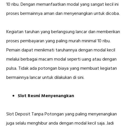
10 ribu. Dengan memanfaatkan modal yang sangat kecil ini
proses bermainnya aman dan menyenangkan untuk dicoba.
Kegiatan taruhan yang berlangsung lancar dan memberikan
proses pembayaran yang paling murah minimal 10 ribu.
Pemain dapat menikmati taruhannya dengan modal kecil
melalui berbagai macam modal seperti uang atau dengan
pulsa. Tidak ada potongan biaya yang membuat kegiatan
bermainnya lancar untuk dilakukan di sini.
Slot Resmi Menyenangkan
Slot Deposit Tanpa Potongan yang paling menyenangkan
juga selalu menghibur anda dengan modal kecil saja. Jadi