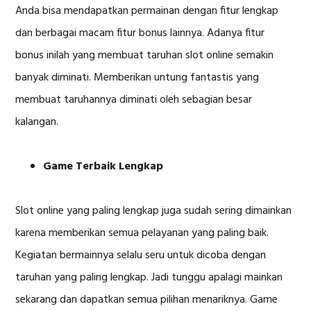
Anda bisa mendapatkan permainan dengan fitur lengkap
dan berbagai macam fitur bonus lainnya. Adanya fitur
bonus inilah yang membuat taruhan slot online semakin
banyak diminati. Memberikan untung fantastis yang
membuat taruhannya diminati oleh sebagian besar
kalangan.
Game Terbaik Lengkap
Slot online yang paling lengkap juga sudah sering dimainkan
karena memberikan semua pelayanan yang paling baik.
Kegiatan bermainnya selalu seru untuk dicoba dengan
taruhan yang paling lengkap. Jadi tunggu apalagi mainkan
sekarang dan dapatkan semua pilihan menariknya. Game