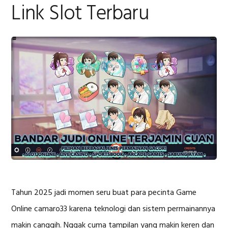
Link Slot Terbaru
Tahun 2025 jadi momen seru buat para pecinta Game
Online camaro33 karena teknologi dan sistem permainannya
makin canggih. Nggak cuma tampilan yang makin keren dan