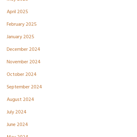
April 2025
February 2025
January 2025
December 2024
November 2024
October 2024
September 2024
August 2024
July 2024
June 2024