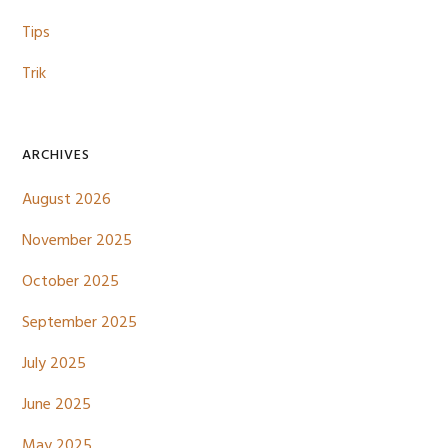
Tips
Trik
ARCHIVES
August 2026
November 2025
October 2025
September 2025
July 2025
June 2025
May 2025