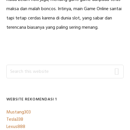
maksa dan malah boncos.
Intinya, main Game Online santai
tapi tetap cerdas karena di dunia slot, yang sabar dan
terencana biasanya yang paling sering menang.
Primary
Search
this
Sidebar
website
WEBSITE REKOMENDASI 1
Mustang303
Tesla338
Lexus888