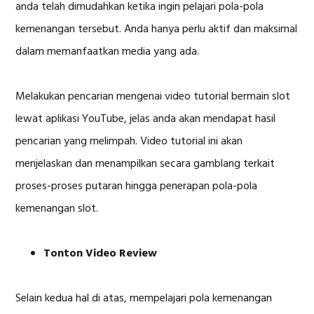
anda telah dimudahkan ketika ingin pelajari pola-pola
kemenangan tersebut. Anda hanya perlu aktif dan maksimal
dalam memanfaatkan media yang ada.
Melakukan pencarian mengenai video tutorial bermain slot
lewat aplikasi YouTube, jelas anda akan mendapat hasil
pencarian yang melimpah. Video tutorial ini akan
menjelaskan dan menampilkan secara gamblang terkait
proses-proses putaran hingga penerapan pola-pola
kemenangan slot.
Tonton Video Review
Selain kedua hal di atas, mempelajari pola kemenangan