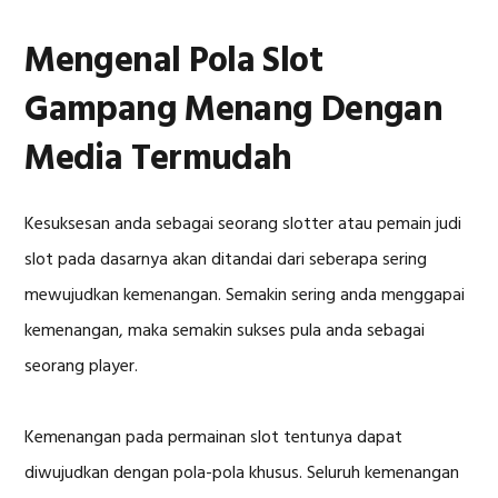
Mengenal Pola Slot
Gampang Menang Dengan
Media Termudah
Kesuksesan anda sebagai seorang slotter atau pemain judi
slot pada dasarnya akan ditandai dari seberapa sering
mewujudkan kemenangan. Semakin sering anda menggapai
kemenangan, maka semakin sukses pula anda sebagai
seorang player.
Kemenangan pada permainan slot tentunya dapat
diwujudkan dengan pola-pola khusus. Seluruh kemenangan