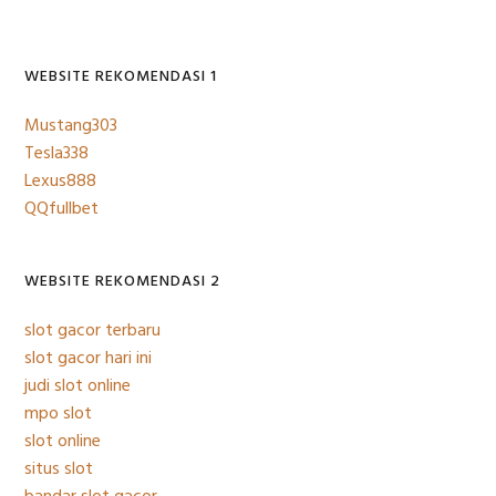
Sidebar
website
WEBSITE REKOMENDASI 1
Mustang303
Tesla338
Lexus888
QQfullbet
WEBSITE REKOMENDASI 2
slot gacor terbaru
slot gacor hari ini
judi slot online
mpo slot
slot online
situs slot