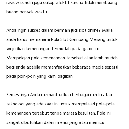
review sendiri juga cukup efektif karena tidak membuang-
buang banyak waktu.
Anda ingin sukses dalam bermain judi slot online? Maka
anda harus memahami Pola Slot Gampang Menang untuk
wujudkan kemenangan termudah pada game ini.
Mempelajari pola kemenangan tersebut akan lebih mudah
bagi anda apabila memanfaatkan beberapa media seperti
pada poin-poin yang kami bagikan.
Semestinya Anda memanfaatkan berbagai media atau
teknologi yang ada saat ini untuk mempelajari pola-pola
kemenangan tersebut tanpa merasa kesulitan. Pola ini
sangat dibutuhkan dalam menunjang atau memicu