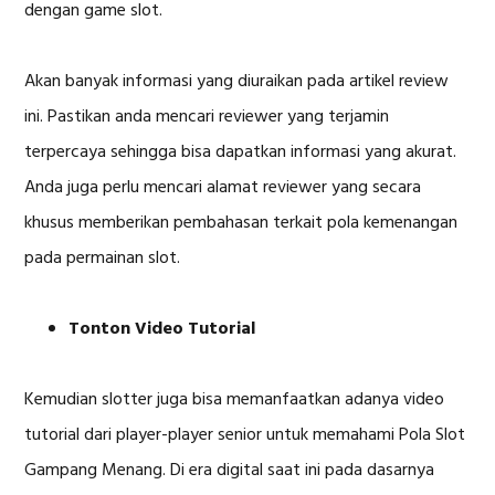
dengan game slot.
Akan banyak informasi yang diuraikan pada artikel review
ini. Pastikan anda mencari reviewer yang terjamin
terpercaya sehingga bisa dapatkan informasi yang akurat.
Anda juga perlu mencari alamat reviewer yang secara
khusus memberikan pembahasan terkait pola kemenangan
pada permainan slot.
Tonton Video Tutorial
Kemudian slotter juga bisa memanfaatkan adanya video
tutorial dari player-player senior untuk memahami Pola Slot
Gampang Menang. Di era digital saat ini pada dasarnya