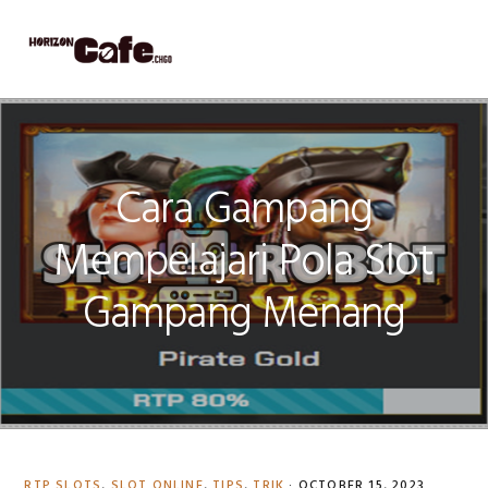
Skip
Skip
Skip
to
to
to
MENU
primary
main
primary
navigation
content
sidebar
Cara Gampang
Mempelajari Pola Slot
Gampang Menang
RTP SLOTS
,
SLOT ONLINE
,
TIPS
,
TRIK
·
OCTOBER 15, 2023