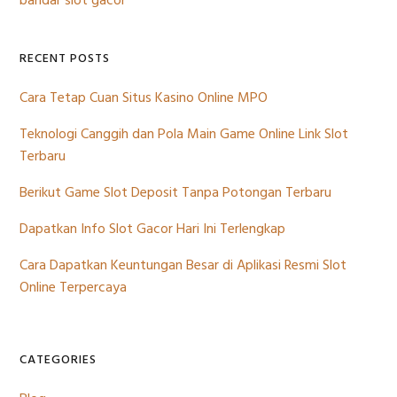
bandar slot gacor
RECENT POSTS
Cara Tetap Cuan Situs Kasino Online MPO
Teknologi Canggih dan Pola Main Game Online Link Slot
Terbaru
Berikut Game Slot Deposit Tanpa Potongan Terbaru
Dapatkan Info Slot Gacor Hari Ini Terlengkap
Cara Dapatkan Keuntungan Besar di Aplikasi Resmi Slot
Online Terpercaya
CATEGORIES