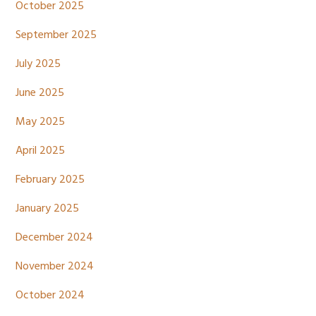
October 2025
September 2025
July 2025
June 2025
May 2025
April 2025
February 2025
January 2025
December 2024
November 2024
October 2024