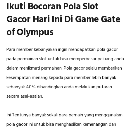
Ikuti Bocoran Pola Slot
Gacor Hari Ini Di Game Gate
of Olympus
Para member kebanyakan ingin mendapatkan pola gacor
pada permainan slot untuk bisa memperbesar peluang anda
dalam menikmati permainan. Pola gacor selalu memberikan
kesempatan menang kepada para member lebih banyak
sebanyak 40% dibandingkan anda melakukan putaran
secara asal-asalan.
Ini Tentunya banyak sekali para pemain yang menggunakan
pola gacor ini untuk bisa menghasilkan kemenangan dan