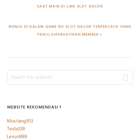
POST:
SAAT MAIN DI LINK SLOT GACOR
NEXT
BONUS DI DALAM GAME BO SLOT GACOR TERPERCAYA YANG
POST:
PERLU DIPERHATIKAN MEMBER »
Primary
Search
this
Sidebar
website
WEBSITE REKOMENDASI 1
Mustang303
Tesla338
Lexus888