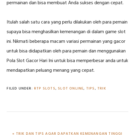
permainan dan bisa membuat Anda sukses dengan cepat.
Itulah salah satu cara yang perlu dilakukan oleh para pemain
supaya bisa menghasilkan kemenangan di dalam game slot
ini.
Nikmati beberapa macam variasi permainan yang gacor
untuk bisa didapatkan oleh para pemain dan menggunakan
Pola Slot Gacor Hari Ini
untuk bisa memperbesar anda untuk
mendapatkan peluang menang yang cepat.
FILED UNDER:
RTP SLOTS
,
SLOT ONLINE
,
TIPS
,
TRIK
PREVIOUS
« TRIK DAN TIPS AGAR DAPATKAN KEMENANGAN TINGGI