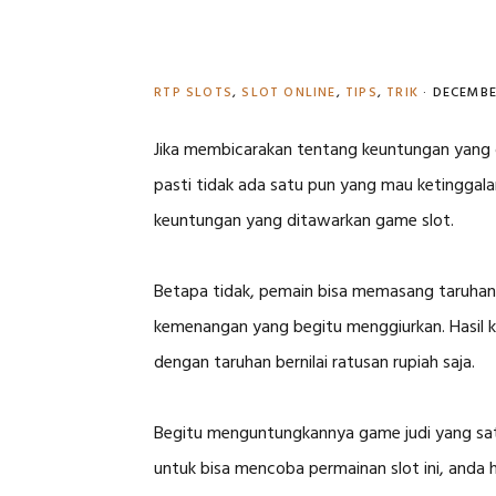
RTP SLOTS
,
SLOT ONLINE
,
TIPS
,
TRIK
·
DECEMBE
Jika membicarakan tentang keuntungan yang 
pasti tidak ada satu pun yang mau ketinggal
keuntungan yang ditawarkan game slot.
Betapa tidak, pemain bisa memasang taruhan
kemenangan yang begitu menggiurkan. Hasil k
dengan taruhan bernilai ratusan rupiah saja.
Begitu menguntungkannya game judi yang sat
untuk bisa mencoba permainan slot ini, anda