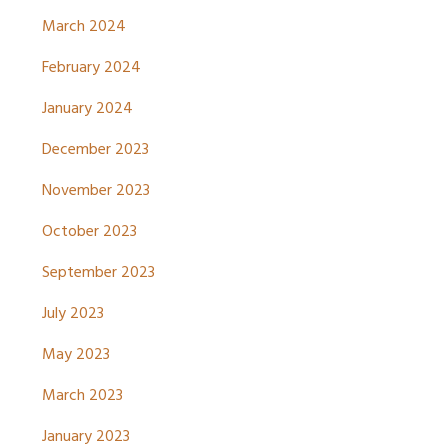
March 2024
February 2024
January 2024
December 2023
November 2023
October 2023
September 2023
July 2023
May 2023
March 2023
January 2023