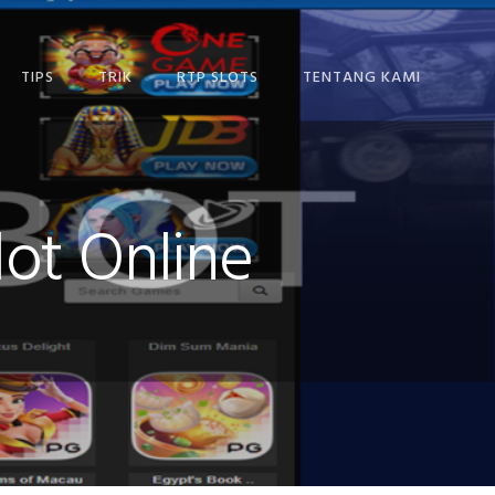
TIPS
TRIK
RTP SLOTS
TENTANG KAMI
lot Online
S