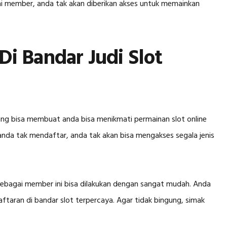
ai member, anda tak akan diberikan akses untuk memainkan
Di Bandar Judi Slot
ng bisa membuat anda bisa menikmati permainan slot online
anda tak mendaftar, anda tak akan bisa mengakses segala jenis
sebagai member ini bisa dilakukan dengan sangat mudah. Anda
aftaran di bandar slot terpercaya. Agar tidak bingung, simak