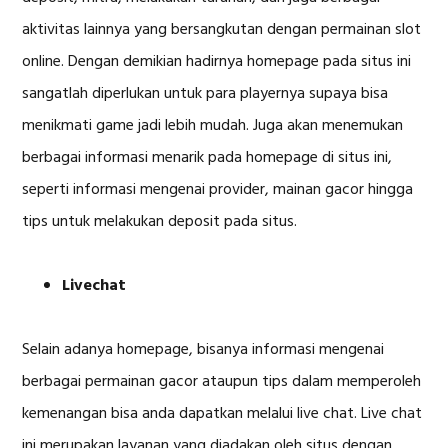
aktivitas lainnya yang bersangkutan dengan permainan slot
online. Dengan demikian hadirnya homepage pada situs ini
sangatlah diperlukan untuk para playernya supaya bisa
menikmati game jadi lebih mudah. Juga akan menemukan
berbagai informasi menarik pada homepage di situs ini,
seperti informasi mengenai provider, mainan gacor hingga
tips untuk melakukan deposit pada situs.
Livechat
Selain adanya homepage, bisanya informasi mengenai
berbagai permainan gacor ataupun tips dalam memperoleh
kemenangan bisa anda dapatkan melalui live chat. Live chat
ini merupakan layanan yang diadakan oleh situs dengan