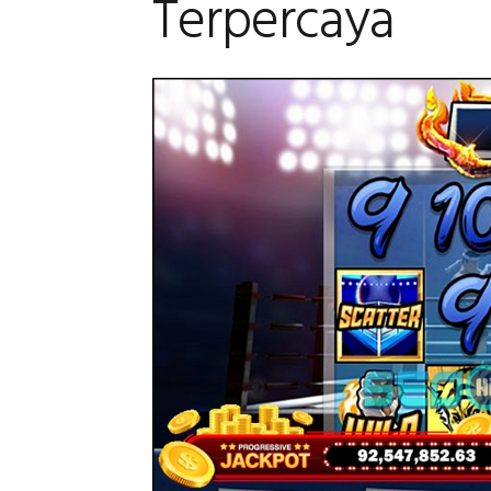
Terpercaya