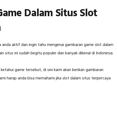
Game Dalam Situs Slot
a
ka anda aktif dan ingin tahu mengenai gambaran game slot dalam
an situs ini sudah begitu populer dan banyak dikenal di Indonesia.
 ketahui game tersebut, di sini kami akan berikan gambaran
ami harap anda bisa memahami jika slot dalam situs terpercaya