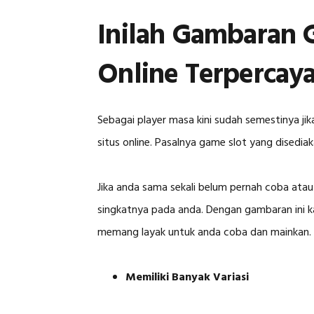
Inilah Gambaran 
Online Terpercay
Sebagai player masa kini sudah semestinya ji
situs online. Pasalnya game slot yang disediak
Jika anda sama sekali belum pernah coba atau
singkatnya pada anda. Dengan gambaran ini k
memang layak untuk anda coba dan mainkan.
Memiliki Banyak Variasi