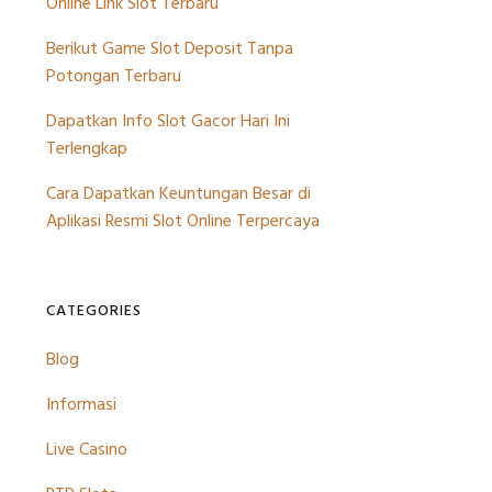
Online Link Slot Terbaru
Berikut Game Slot Deposit Tanpa
Potongan Terbaru
Dapatkan Info Slot Gacor Hari Ini
Terlengkap
Cara Dapatkan Keuntungan Besar di
Aplikasi Resmi Slot Online Terpercaya
CATEGORIES
Blog
Informasi
Live Casino