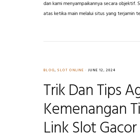
dan kami menyampaikannya secara objektif. S
atas ketika main melalui situs yang terjamin t
BLOG
,
SLOT ONLINE
·
JUNE 12, 2024
Trik Dan Tips 
Kemenangan Tin
Link Slot Gacor