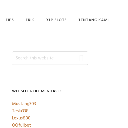
TIPS
TRIK
RTP SLOTS
TENTANG KAMI
Primary
Search
this
website
Sidebar
S
WEBSITE REKOMENDASI 1
Mustang303
Tesla338
Lexus888
QQfullbet